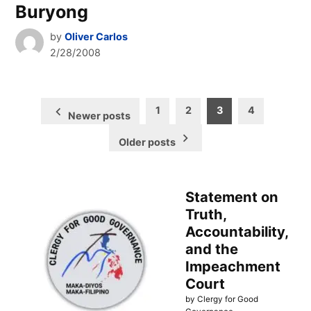
Buryong
by
Oliver Carlos
2/28/2008
Posts
1
2
3
4
Newer posts
pagination
Older posts
Statement on
Truth,
Accountability,
and the
Impeachment
Court
by Clergy for Good