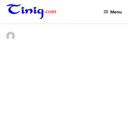
Skip
to
Menu
Tinig.com
content