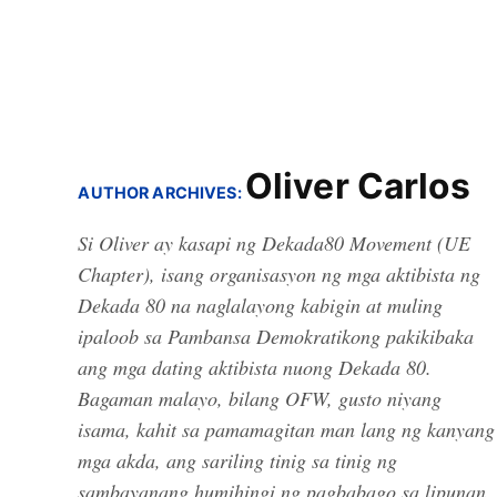
Oliver Carlos
AUTHOR ARCHIVES:
Si Oliver ay kasapi ng Dekada80 Movement (UE
Chapter), isang organisasyon ng mga aktibista ng
Dekada 80 na naglalayong kabigin at muling
ipaloob sa Pambansa Demokratikong pakikibaka
ang mga dating aktibista nuong Dekada 80.
Bagaman malayo, bilang OFW, gusto niyang
isama, kahit sa pamamagitan man lang ng kanyang
mga akda, ang sariling tinig sa tinig ng
sambayanang humihingi ng pagbabago sa lipunan.