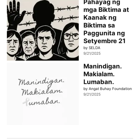
Pahayag ng
mga Biktima at
Kaanak ng
Biktima sa
Paggunita ng
Setyembre 21
by SELDA
9/21/2025
Manindigan.
Makialam.
Lumaban.
by Angat Buhay Foundation
9/21/2025