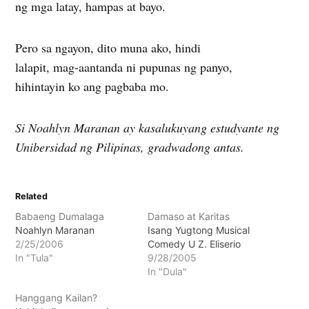
ng mga latay, hampas at bayo.
Pero sa ngayon, dito muna ako, hindi
lalapit, mag-aantanda ni pupunas ng panyo,
hihintayin ko ang pagbaba mo.
Si Noahlyn Maranan ay kasalukuyang estudyante ng
Unibersidad ng Pilipinas, gradwadong antas.
Related
Babaeng Dumalaga
Damaso at Karitas
Noahlyn Maranan
Isang Yugtong Musical
2/25/2006
Comedy U Z. Eliserio
In "Tula"
9/28/2005
In "Dula"
Hanggang Kailan?