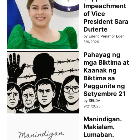
Impeachment
of Vice
President Sara
Duterte
by Ederic Penaflor Eder
5/6/2026
Pahayag ng
mga Biktima at
Kaanak ng
Biktima sa
Paggunita ng
Setyembre 21
by SELDA
9/21/2025
Manindigan.
Makialam.
Lumaban.