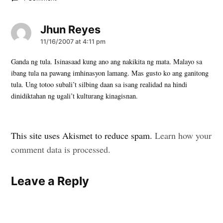
Jhun Reyes
says:
11/16/2007 at 4:11 pm
Ganda ng tula. Isinasaad kung ano ang nakikita ng mata. Malayo sa
ibang tula na pawang imhinasyon lamang. Mas gusto ko ang ganitong
tula. Ung totoo subali’t silbing daan sa isang realidad na hindi
dinidiktahan ng ugali’t kulturang kinagisnan.
Leave
This site uses Akismet to reduce spam.
Learn how your
a
comment data is processed.
comment
Leave a Reply