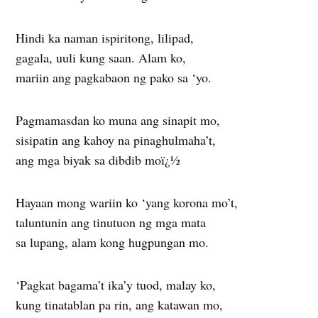
Hindi ka naman ispiritong, lilipad,
gagala, uuli kung saan. Alam ko,
mariin ang pagkabaon ng pako sa ‘yo.
Pagmamasdan ko muna ang sinapit mo,
sisipatin ang kahoy na pinaghulmaha’t,
ang mga biyak sa dibdib moï¿½
Hayaan mong wariin ko ‘yang korona mo’t,
taluntunin ang tinutuon ng mga mata
sa lupang, alam kong hugpungan mo.
‘Pagkat bagama’t ika’y tuod, malay ko,
kung tinatablan pa rin, ang katawan mo,