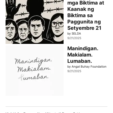
mga Biktima at
Kaanak ng
Biktima sa
Paggunita ng
Setyembre 21
by SELDA
9/21/2025
Manindigan.
Makialam.
Lumaban.
by Angat Buhay Foundation
9/21/2025