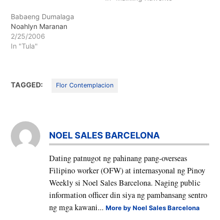
kung di lang wala yatang
Babaeng Dumalaga
panahong hindi sila kapos
Noahlyn Maranan
sa salapi, kahit na
2/25/2006
nagkakangkukuba na
In "Tula"
ang kanyang ina sa
paglalaba para sa
mayayamang pamilya sa
bayan…
TAGGED:
Flor Contemplacion
NOEL SALES BARCELONA
Dating patnugot ng pahinang pang-overseas
Filipino worker (OFW) at internasyonal ng Pinoy
Weekly si Noel Sales Barcelona. Naging public
information officer din siya ng pambansang sentro
ng mga kawani...
More by Noel Sales Barcelona