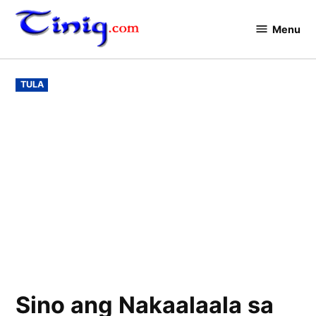
Skip
to
Menu
Tinig.com
content
POSTED
TULA
IN
Sino ang Nakaalaala sa