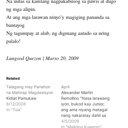
Na uutas sa kanilang nagpakabusog sa pawis at dugo
ng mga alipin.
At ang mga larawan ninyo’y magiging pananda sa
bantayog
Ng tagumpay at alab, ng digmang aatado sa uring
palalo!
Lungsod Quezon | Marso 20, 2009
Related
Talagang may Panahon
April
na Mahirap Magdesisyon
Alexander Martin
Kidlat Pamukaw
Remollino "Nasa larawang
8/12/2006
iyon, bukod kay Junior,
In "Tula"
ang ama niyang matagal
nang nakaratay dahil sa
tisis, sakit na madali
4/5/2009
naman sanang gamutin
In "Maikling Kuwento"