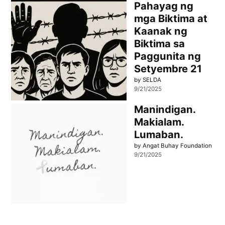
Pahayag ng
mga Biktima at
Kaanak ng
Biktima sa
Paggunita ng
Setyembre 21
by SELDA
9/21/2025
Manindigan.
Makialam.
Lumaban.
by Angat Buhay Foundation
9/21/2025