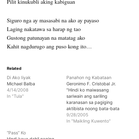
Pilit kinukubli aking kabiguan
Siguro nga ay masasabi na ako ay payaso
Laging nakatawa sa harap ng tao
Gustong patunayan na matatag ako
Kahit nagdurugo ang puso kong ito…
Related
Di Ako Iiyak
Panahon ng Kabataan
Michael Balba
Geronimo F. Cristobal Jr.
4/14/2008
"Hindi ko maiwasang
In "Tula"
sariwain ang sariling
karanasan sa pagiging
aktibista noong bata-bata
pa.... Ayaw ko nang
9/28/2005
balikan pa ang mga araw,
In "Maikling Kuwento"
ngunit narito ang anak
“Pass” Ko
kong nagpapaalala sa
Hindi kaya dahil naging