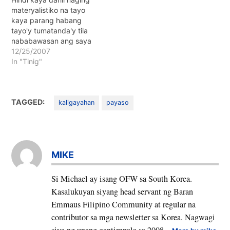
matatamis at mapapait na
materyalistiko na tayo
karanasan."
kaya parang habang
tayo'y tumatanda'y tila
nababawasan ang saya
ng Pasko, ani Idda Alexa
12/25/2007
Therese C. De Jesus.
In "Tinig"
TAGGED:
kaligayahan
payaso
MIKE
Si Michael ay isang OFW sa South Korea.
Kasalukuyan siyang head servant ng Baran
Emmaus Filipino Community at regular na
contributor sa mga newsletter sa Korea. Nagwagi
siya ng unang gantimpala sa 2008...