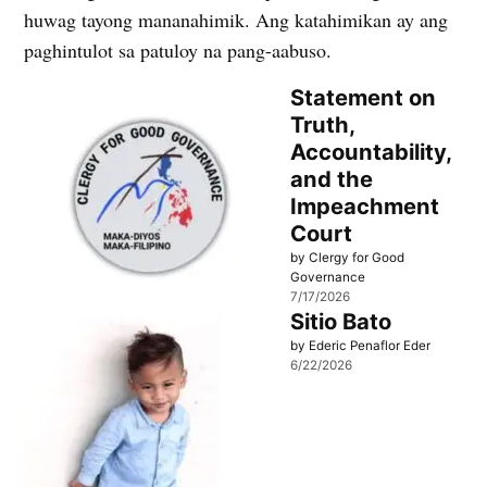
huwag tayong mananahimik. Ang katahimikan ay ang
paghintulot sa patuloy na pang-aabuso.
Statement on
Truth,
Accountability,
and the
Impeachment
Court
by Clergy for Good
Governance
7/17/2026
Sitio Bato
by Ederic Penaflor Eder
6/22/2026