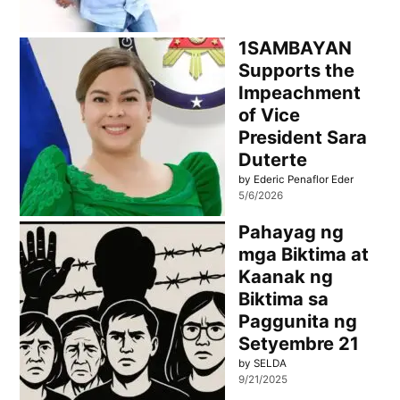
1SAMBAYAN
Supports the
Impeachment
of Vice
President Sara
Duterte
by Ederic Penaflor Eder
5/6/2026
Pahayag ng
mga Biktima at
Kaanak ng
Biktima sa
Paggunita ng
Setyembre 21
by SELDA
9/21/2025