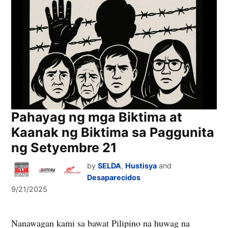
Pahayag ng mga Biktima at
Kaanak ng Biktima sa Paggunita
ng Setyembre 21
by
SELDA
,
Hustisya
and
Desaparecidos
9/21/2025
Nanawagan kami sa bawat Pilipino na huwag na