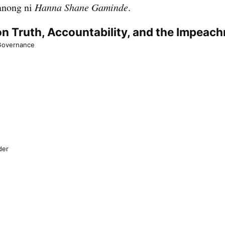
anong ni
Hanna Shane Gaminde
.
n Truth, Accountability, and the Impeac
 Governance
der