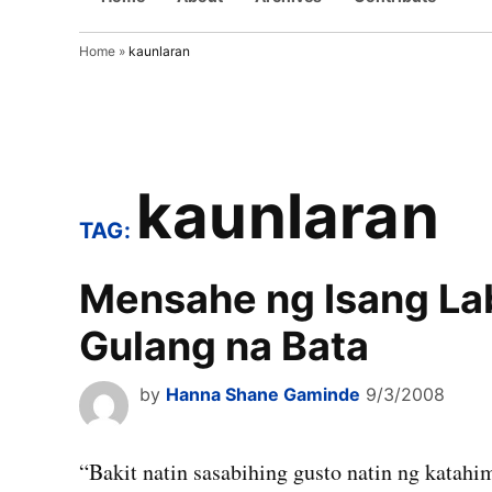
Home
»
kaunlaran
kaunlaran
TAG:
Mensahe ng Isang La
Gulang na Bata
by
Hanna Shane Gaminde
9/3/2008
“Bakit natin sasabihing gusto natin ng kata