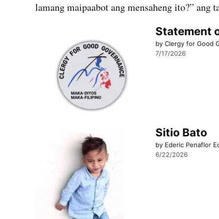
lamang maipaabot ang mensaheng ito?” ang t
Statement o
by Clergy for Good
7/17/2026
Sitio Bato
by Ederic Penaflor E
6/22/2026