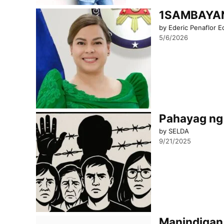
1SAMBAYAN 
by Ederic Penaflor E
5/6/2026
Pahayag ng 
by SELDA
9/21/2025
Manindigan