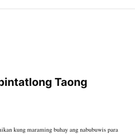
bintatlong Taong
himikan kung maraming buhay ang nabubuwis para