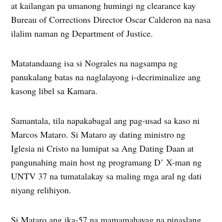
at kailangan pa umanong humingi ng clearance kay
Bureau of Corrections Director Oscar Calderon na nasa
ilalim naman ng Department of Justice.
Matatandaang isa si Nograles na nagsampa ng
panukalang batas na naglalayong i-decriminalize ang
kasong libel sa Kamara.
Samantala, tila napakabagal ang pag-usad sa kaso ni
Marcos Mataro. Si Mataro ay dating ministro ng
Iglesia ni Cristo na lumipat sa Ang Dating Daan at
pangunahing main host ng programang D’ X-man ng
UNTV 37 na tumatalakay sa maling mga aral ng dati
niyang relihiyon.
Si Mataro ang ika-57 na mamamahayag na pinaslang