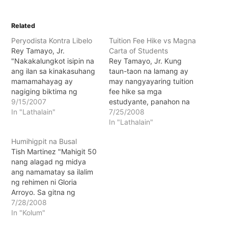
Related
Peryodista Kontra Libelo
Tuition Fee Hike vs Magna
Rey Tamayo, Jr.
Carta of Students
"Nakakalungkot isipin na
Rey Tamayo, Jr. Kung
ang ilan sa kinakasuhang
taun-taon na lamang ay
mamamahayag ay
may nangyayaring tuition
nagiging biktima ng
fee hike sa mga
pang-aapi at kawalan ng
9/15/2007
estudyante, panahon na
katarungan."
In "Lathalain"
siguro upang maisabatas
7/25/2008
ang Magna Carta of
In "Lathalain"
Students.
Humihigpit na Busal
Tish Martinez "Mahigit 50
nang alagad ng midya
ang namamatay sa ilalim
ng rehimen ni Gloria
Arroyo. Sa gitna ng
matinding krisis sa
7/28/2008
ekonomiya at pulitika,
In "Kolum"
yaong mga naglalayong