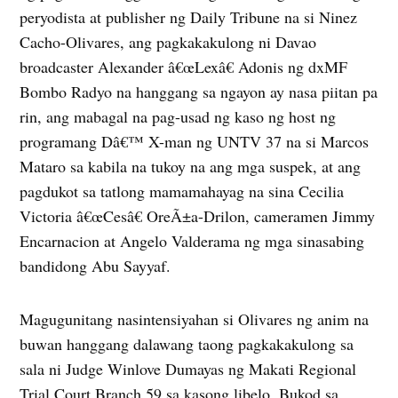
peryodista at publisher ng Daily Tribune na si Ninez
Cacho-Olivares, ang pagkakakulong ni Davao
broadcaster Alexander â€œLexâ€ Adonis ng dxMF
Bombo Radyo na hanggang sa ngayon ay nasa piitan pa
rin, ang mabagal na pag-usad ng kaso ng host ng
programang Dâ€™ X-man ng UNTV 37 na si Marcos
Mataro sa kabila na tukoy na ang mga suspek, at ang
pagdukot sa tatlong mamamahayag na sina Cecilia
Victoria â€œCesâ€ OreÃ±a-Drilon, cameramen Jimmy
Encarnacion at Angelo Valderama ng mga sinasabing
bandidong Abu Sayyaf.
Magugunitang nasintensiyahan si Olivares ng anim na
buwan hanggang dalawang taong pagkakakulong sa
sala ni Judge Winlove Dumayas ng Makati Regional
Trial Court Branch 59 sa kasong libelo. Bukod sa