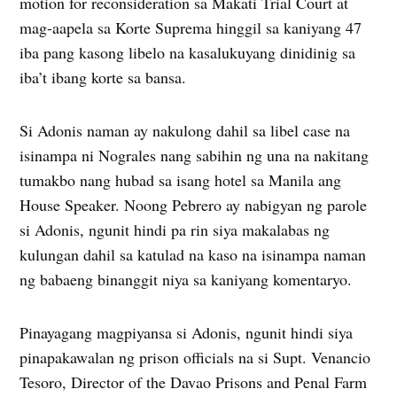
motion for reconsideration sa Makati Trial Court at
mag-aapela sa Korte Suprema hinggil sa kaniyang 47
iba pang kasong libelo na kasalukuyang dinidinig sa
iba’t ibang korte sa bansa.
Si Adonis naman ay nakulong dahil sa libel case na
isinampa ni Nograles nang sabihin ng una na nakitang
tumakbo nang hubad sa isang hotel sa Manila ang
House Speaker. Noong Pebrero ay nabigyan ng parole
si Adonis, ngunit hindi pa rin siya makalabas ng
kulungan dahil sa katulad na kaso na isinampa naman
ng babaeng binanggit niya sa kaniyang komentaryo.
Pinayagang magpiyansa si Adonis, ngunit hindi siya
pinapakawalan ng prison officials na si Supt. Venancio
Tesoro, Director of the Davao Prisons and Penal Farm