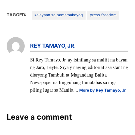
baguhin ang lipunan
gamit ang pamamahayag
TAGGED:
ay binubusalan ng
kalayaan sa pamamahayag
press freedom
rehimen."
REY TAMAYO, JR.
Si Rey Tamayo, Jr. ay isinilang sa maliit na bayan
ng Jaro, Leyte. Siya'y naging editorial assistant ng
diaryong Tambuli at Magandang Balita
Newspaper na lingguhang lumalabas sa mga
piling lugar sa Manila....
More by Rey Tamayo, Jr.
Leave a comment