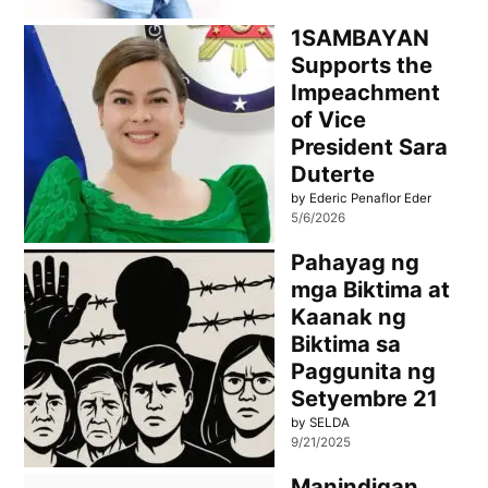
1SAMBAYAN
Supports the
Impeachment
of Vice
President Sara
Duterte
by Ederic Penaflor Eder
5/6/2026
Pahayag ng
mga Biktima at
Kaanak ng
Biktima sa
Paggunita ng
Setyembre 21
by SELDA
9/21/2025
Manindigan.