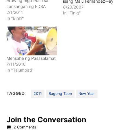
Araw ng mga Puso sa
isang Malu Fernandez--ay
Lansangan ng EDSA
sinag ng pag-asa sa ating
8/20/2007
2/1/2011
salinlahi.
In "Tinig"
In "Binhi"
Mensahe ng Pasasalamat
7/11/2010
In "Talumpati"
TAGGED:
2011
Bagong Taon
New Year
Join the Conversation
2 Comments