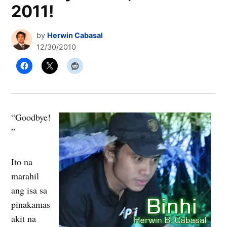
2011!
by
Herwin Cabasal
12/30/2010
“Goodbye!
”
Ito na
marahil
ang isa sa
pinakamas
akit na