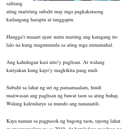
salitang
ating maririnig subalit may mga pagkakataong
kailangang harapin at tanggapin.
Hangga’t maaari ayaw natin marinig ang katagang ito
lalo na kung magmumula sa ating mga minamahal.
Ang kahulugan kasi nito’y paglisan. At walang
katiyakan kung kayo’y magkikita pang muli.
Subalit sa lahat ng uri ng pamamaalam, hindi
maiiwasan ang paglisan ng bawat taon sa ating buhay.
Walang kalendaryo sa mundo ang nananatili.
Kaya naman sa pagpasok ng bagong taon, tayong lahat
ay magpapaalam na sa 2010. At katulad ng pagdaan ng