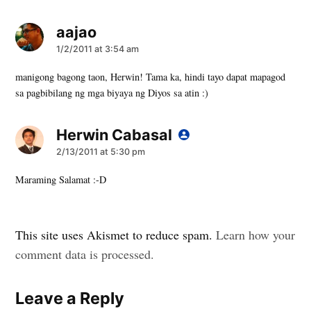
aajao
says:
1/2/2011 at 3:54 am
manigong bagong taon, Herwin! Tama ka, hindi tayo dapat mapagod
sa pagbibilang ng mga biyaya ng Diyos sa atin :)
Herwin Cabasal
says:
2/13/2011 at 5:30 pm
Maraming Salamat :-D
Leave
This site uses Akismet to reduce spam.
Learn how your
a
comment data is processed.
comment
Leave a Reply