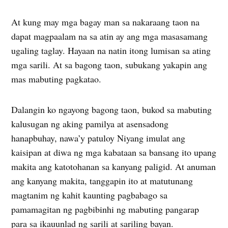
At kung may mga bagay man sa nakaraang taon na
dapat magpaalam na sa atin ay ang mga masasamang
ugaling taglay. Hayaan na natin itong lumisan sa ating
mga sarili. At sa bagong taon, subukang yakapin ang
mas mabuting pagkatao.
Dalangin ko ngayong bagong taon, bukod sa mabuting
kalusugan ng aking pamilya at asensadong
hanapbuhay, nawa’y patuloy Niyang imulat ang
kaisipan at diwa ng mga kabataan sa bansang ito upang
makita ang katotohanan sa kanyang paligid. At anuman
ang kanyang makita, tanggapin ito at matutunang
magtanim ng kahit kaunting pagbabago sa
pamamagitan ng pagbibinhi ng mabuting pangarap
para sa ikauunlad ng sarili at sariling bayan.