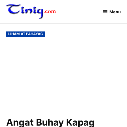
Skip
to
Menu
Tinig.com
content
POSTED
LIHAM AT PAHAYAG
IN
Angat Buhay Kapag