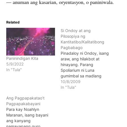
— anuman ang kasarian, oryentasyon, o paniniwala.
Related
Si Ondoy at ang
Pilosopiya ng
Kantitatibo/Kalitatibong
Pagbabago
Pinadaloy ni Ondoy, isang
Paninindigan Kita
araw, ang hilakbot at
5/9/2022
hinayang. Parang
In "Tula"
Spoliarium ni Luna
gumimbal sa madlang
nakakita ang mga
10/8/2009
larawan: Mga patak ng
In "Tula"
luha -- sumanib sa agos
Ang Pagpapakatao’t
at humalik sa mga
Pagpapakabayani
pasimano't bubungan;
Para kay Noahlyn
anupa't ang buong
Maranan, isang bayani
pamayanan naging
ang kanyang
kuwadrang lumulutang.
namayapang guro.
Nakitang magkaakbay,